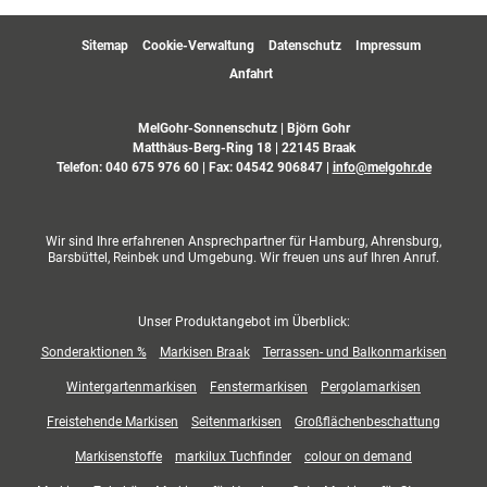
Sitemap
Cookie-Verwaltung
Datenschutz
Impressum
Anfahrt
MelGohr-Sonnenschutz | Björn Gohr
Matthäus-Berg-Ring 18 | 22145 Braak
Telefon:
040 675 976 60
| Fax: 04542 906847 |
info@melgohr.de
Wir sind Ihre erfahrenen Ansprechpartner für Hamburg, Ahrensburg,
Barsbüttel, Reinbek und Umgebung. Wir freuen uns auf Ihren Anruf.
Unser Produktangebot im Überblick:
Sonderaktionen %
Markisen Braak
Terrassen- und Balkonmarkisen
Wintergartenmarkisen
Fenstermarkisen
Pergolamarkisen
Freistehende Markisen
Seitenmarkisen
Großflächenbeschattung
Markisenstoffe
markilux Tuchfinder
colour on demand