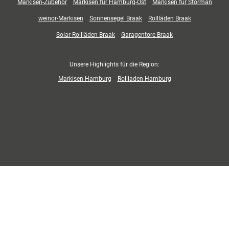
Markisen-Zubehör
Markisen für Hamburg-Ost
Markisen für Storman
weinor-Markisen
Sonnensegel Braak
Rollläden Braak
Solar-Rollläden Braak
Garagentore Braak
Unsere Highlights für die Region:
Markisen Hamburg
Rollladen Hamburg